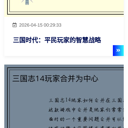
2026-04-15 00:29:33
三国时代：平民玩家的智慧战略