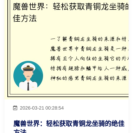
2026-03-21 00:28:54
魔兽世界：轻松获取青铜龙坐骑的绝佳
方法