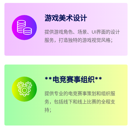
游戏美术设计
提供游戏角色、场景、UI界面的设计
服务，打造独特的游戏视觉风格；
**电竞赛事组织**
提供专业的电竞赛事策划和组织服
务，包括线下和线上比赛的全程支
持；